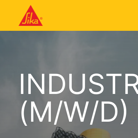
INDUST
(M/W/D)