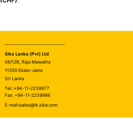
(CHF)
.
Sika Lanka (Pvt) Ltd
58/12B, Raja Mawatha
11350
Ekala-Jaela
Sri Lanka
Tel.:
+94-11-2239977
Fax: +94-11-2239966
E-mail:
sales@lk.sika.com
Imprint
Legal Notice