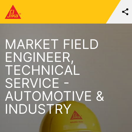
MARKET FIELD
ENGINEER,
TECHNICAL
SERVICE -
AUTOMOTIVE &
INDUSTRY